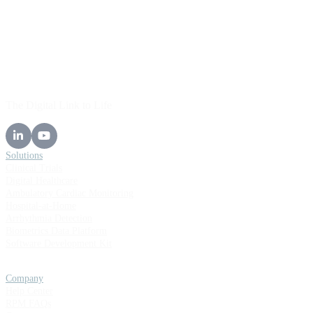
The Digital Link to Life
Solutions
Clinical Trials
Digital Healthcare
Ambulatory Cardiac Monitoring
Hospital-at-Home
Arrhythmia Detection
Biometrics Data Platform
Software Development Kit
Company
Help Center
RPM FAQs