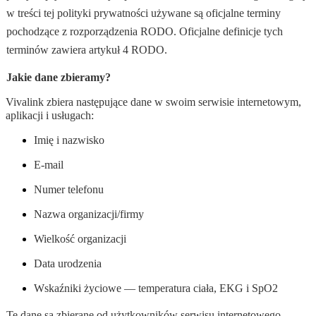
w treści tej polityki prywatności używane są oficjalne terminy
pochodzące z rozporządzenia RODO. Oficjalne definicje tych
terminów zawiera artykuł 4 RODO.
Jakie dane zbieramy?
Vivalink zbiera następujące dane w swoim serwisie internetowym,
aplikacji i usługach:
Imię i nazwisko
E
-mail
Nu
mer telefonu
Nazwa organizacji/firmy
Wielkość organizacji
Data urodzenia
Ws
kaźniki życiowe — temperatura ciała, EKG i SpO2
Te dane są zbierane od użytkowników serwisu internetowego,