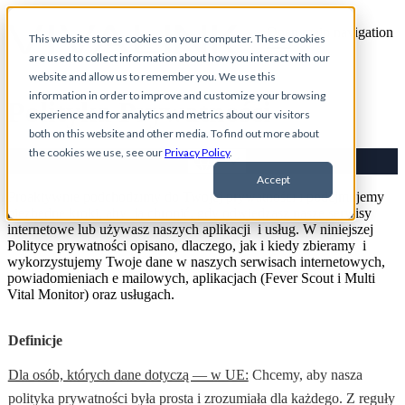
Open main navigation
This website stores cookies on your computer. These cookies
are used to collect information about how you interact with our
website and allow us to remember you. We use this
information in order to improve and customize your browsing
Polityka Prywatności
experience and for analytics and metrics about our visitors
both on this website and other media. To find out more about
the cookies we use, see our
Privacy Policy
.
Accept
Proaktywnie podchodzimy do Twojej prywatności i podejmujemy
niezbędne kroki, aby ją chronić, gdy odwiedzasz nasze serwisy
internetowe lub używasz naszych aplikacji i usług. W niniejszej
Polityce prywatności opisano, dlaczego, jak i kiedy zbieramy i
wykorzystujemy Twoje dane w naszych serwisach internetowych,
powiadomieniach e mailowych, aplikacjach (Fever Scout i Multi
Vital Monitor) oraz usługach.
Definicje
Dla osób, których dane dotyczą — w UE:
Chcemy, aby nasza
polityka prywatności była prosta i zrozumiała dla każdego. Z reguły