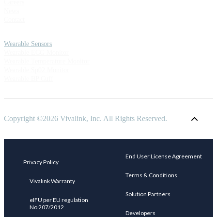
Careers
News
Contact
Wearable Sensors
Wearable ECG Monitor
Wearable Temperature Monitor
Wearable Sp02 Monitor
Wearable BP Cuff
Copyright ©2026 Vivalink, Inc. All Rights Reserved.
End User License Agreement
Privacy Policy
Terms & Conditions
Vivalink Warranty
Solution Partners
eIFU per EU regulation
No 207/2012
Developers