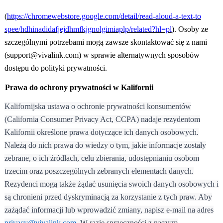
(
https://chromewebstore.google.com/detail/read-aloud-a-text-to
spee/hdhinadidafjejdhmfkjgnolgimiaplp/related?hl=pl
). Osoby ze
szczególnymi potrzebami mogą zawsze skontaktować się z nami
(support@vivalink.com) w sprawie alternatywnych sposobów
dostępu do polityki prywatności.
Prawa do ochrony prywatności w Kalifornii
Kalifornijska ustawa o ochronie prywatności konsumentów
(California Consumer Privacy Act, CCPA) nadaje rezydentom
Kalifornii określone prawa dotyczące ich danych osobowych.
Należą do nich prawa do wiedzy o tym, jakie informacje zostały
zebrane, o ich źródłach, celu zbierania, udostępnianiu osobom
trzecim oraz poszczególnych zebranych elementach danych.
Rezydenci mogą także żądać usunięcia swoich danych osobowych i
są chronieni przed dyskryminacją za korzystanie z tych praw. Aby
zażądać informacji lub wprowadzić zmiany, napisz e-mail na adres
privacy@vivalink.com
. W razie sprzeczności z naszym