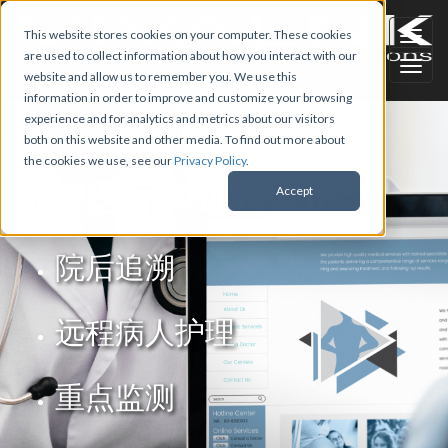
This website stores cookies on your computer. These cookies
are used to collect information about how you interact with our
website and allow us to remember you. We use this
information in order to improve and customize your browsing
experience and for analytics and metrics about our visitors
both on this website and other media. To find out more about
the cookies we use, see our
Privacy Policy
.
远程医疗和远程监护
Accept
院后追溯
远程病人护理
重点监测